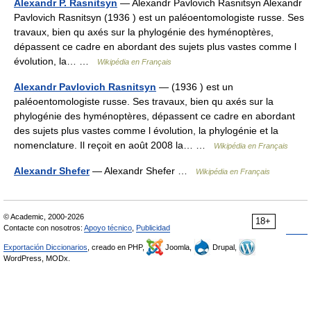
Alexandr P. Rasnitsyn
— Alexandr Pavlovich Rasnitsyn Alexandr
Pavlovich Rasnitsyn (1936 ) est un paléoentomologiste russe. Ses
travaux, bien qu axés sur la phylogénie des hyménoptères,
dépassent ce cadre en abordant des sujets plus vastes comme l
évolution, la… …
Wikipédia en Français
Alexandr Pavlovich Rasnitsyn
— (1936 ) est un
paléoentomologiste russe. Ses travaux, bien qu axés sur la
phylogénie des hyménoptères, dépassent ce cadre en abordant
des sujets plus vastes comme l évolution, la phylogénie et la
nomenclature. Il reçoit en août 2008 la… …
Wikipédia en Français
Alexandr Shefer
— Alexandr Shefer …
Wikipédia en Français
© Academic, 2000-2026
18+
Contacte con nosotros:
Apoyo técnico
,
Publicidad
Exportación Diccionarios
, creado en PHP,
Joomla,
Drupal,
WordPress, MODx.