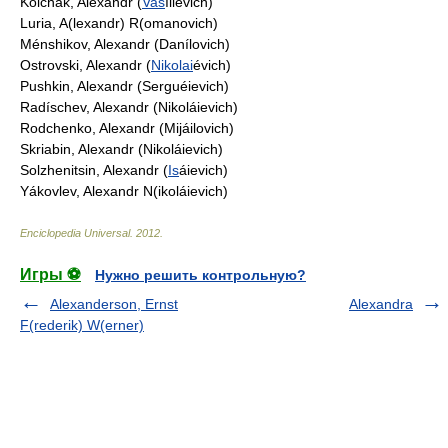
Kolchak, Alexandr (
Vas
ílievich)
Luria, A(lexandr) R(omanovich)
Ménshikov, Alexandr (Danílovich)
Ostrovski, Alexandr (
Nikolai
évich)
Pushkin, Alexandr (Serguéievich)
Radíschev, Alexandr (Nikoláievich)
Rodchenko, Alexandr (Mijáilovich)
Skriabin, Alexandr (Nikoláievich)
Solzhenitsin, Alexandr (
Is
áievich)
Yákovlev, Alexandr N(ikoláievich)
Enciclopedia Universal
.
2012
.
Игры ⚽
Нужно решить контрольную?
Alexanderson, Ernst
Alexandra
F(rederik) W(erner)