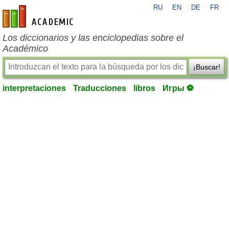
RU
EN
DE
FR
es-academic.com
Los diccionarios y las enciclopedias sobre el
Académico
¡Buscar!
interpretaciones
Traducciones
libros
Игры ⚽